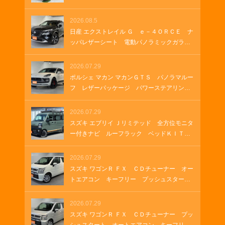
ソケット
ビ 全方位モニター付きナビゲーション Ｈ
ＤＭＩ ＵＳＢソケット ステアリングヒー
2026.08.5
ター 両側パワースライド オートステッ
日産 エクストレイル Ｇ ｅ－４ＯＲＣＥ ナ
プ オートステップ クルーズコントロー
ッパレザーシート 電動パノラミックガラス
ル 革巻きステアリング Ｂｌｕｅｔｏｏｔ
ルーフ 純正１２．３インチナビ ＥＴＣ
ｈ
２．０ ルーフレール 純正ナビ プロパイ
2026.07.29
ロット メモリーナビゲーション ＬＥＤヘ
ポルシェ マカン マカンＧＴＳ パノラマルー
ッドランプ オートマチックハイビーム 車
フ レザーパッケージ パワーステアリング
両・店舗情報を印刷 A4 B4
プラス シートヒーター ２１インチＲＳ
Ｓｐｙｄｅｒデザインホイール アダプティ
2026.07.29
ブクルーズコントロール アダプティブエア
スズキ エブリイ Ｊリミテッド 全方位モニタ
サスペンション ＥＴＣ２．０
ー付きナビ ルーフラック ベッドＫＩＴ
グリルガードバー ＥＴＣ ラバーマット
ＬＥＤヘッドランプ ＬＥＤフォグランプ
2026.07.29
オートエアコン 両側パワースライド ＵＳ
スズキ ワゴンＲ ＦＸ ＣＤチューナー オー
Ｂソケット ＨＤＭＩ
トエアコン キーフリー プッシュスター
ト シートヒーター
2026.07.29
スズキ ワゴンＲ ＦＸ ＣＤチューナー プッ