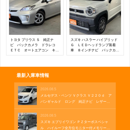
ャー
トヨタ プリウス Ｓ 純正ナ
スズキ ハスラー ハイブリッド
ビ バックカメラ ドラレコ
Ｇ ＬＥＤヘッドランプ装着
ＥＴＣ オートエアコン キー
車 ８インチナビ バックカメ
フリー プッシュスタート ス
ラ ＥＴＣ クルーズコントロ
テアリングリモコン
ール シートヒーター 前後ド
ラレコ ステアリングリモコ
ン オートエアコン キーフリ
最新入庫車情報
ー Ｂｌｕｅｔｏｏｔｈ
2026.08.5
メルセデス・ベンツ Ｖクラス Ｖ２２０ｄ ア
バンギャルド ロング 純正ナビ レザーシ
ート 両側パワースライド 電動シート ブ
ルメスターサウンド フルセグＴＶ 純正１
2026.08.5
９インチアルミホイール クルーズコントロ
スズキ エブリイワゴン ＰＺターボスペシャ
ール パドルシフト パワーゲート ＵＳＢ
ル ハイルーフ全方位モニター付メモリーナ