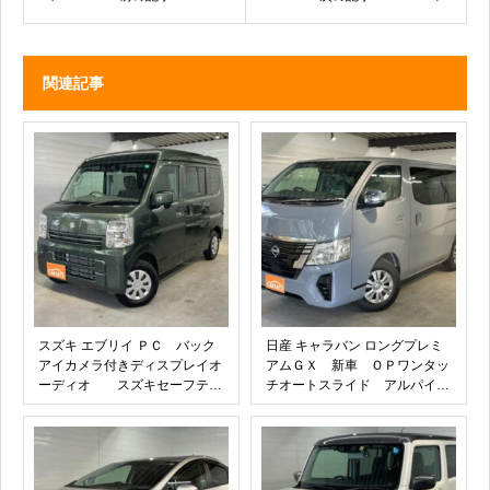
関連記事
スズキ エブリイ ＰＣ バック
日産 キャラバン ロングプレミ
アイカメラ付きディスプレイオ
アムＧＸ 新車 ＯＰワンタッ
ーディオ スズキセーフティ
チオートスライド アルパイン
サポート Ｂｌｕｅｔｏｏｔ
１１インチナビ アルパイン連
ｈ シートヒーター キーレ
動前後ドラレコ デジタルミラ
ス ＵＳＢソケット
ー アラウンドビューモニタ
ー ＥＴＣ ＨＤＭＩ ＵＳ
Ｂ バックドアオートクロージ