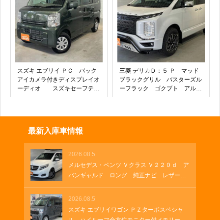
ソケット 純正フロアマット
ティアラーム 革巻きステアリ
ング ウインカーミラー
スズキ エブリイ ＰＣ バック
三菱 デリカＤ：５ Ｐ マッド
アイカメラ付きディスプレイオ
ブラックグリル バスターズル
ーディオ スズキセーフティ
ーフラック ゴクブト アルパ
サポート Ｂｌｕｅｔｏｏｔ
イン ビッグＸ フリップダウ
ｈ シートヒーター キーレ
ンモニター デジタルミラー
ス ＵＳＢソケット
ＥＴＣ２．０ ＨＤＭＩ ＭＫ
Ｗ ＭＫ４６ ＢＦグッドリッ
最新入庫車情報
チ ＭＫＷマッドフラップ
2026.08.5
メルセデス・ベンツ Ｖクラス Ｖ２２０ｄ ア
バンギャルド ロング 純正ナビ レザーシ
ート 両側パワースライド 電動シート ブ
ルメスターサウンド フルセグＴＶ 純正１
2026.08.5
９インチアルミホイール クルーズコントロ
スズキ エブリイワゴン ＰＺターボスペシャ
ール パドルシフト パワーゲート ＵＳＢ