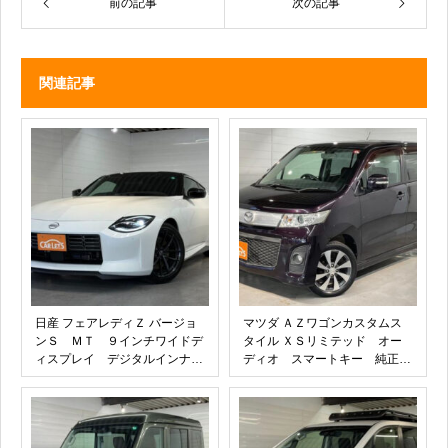
前の記事
次の記事
関連記事
日産 フェアレディＺ バージョ
マツダ ＡＺワゴンカスタムス
ンＳ ＭＴ ９インチワイドデ
タイル ＸＳリミテッド オー
ィスプレイ デジタルインナー
ディオ スマートキー 純正１
ミラー＆前後ドラレコ スモー
５インチアルミホイール シー
クフィルム レイズ製１９イン
トヒーター ＥＴＣ ＨＩＤヘ
チアルミ鍛造ホイール ＥＴＣ
ッドライト プッシュスター
２．０ バックカメラ ＵＳＢ
ト オートエアコン セキュリ