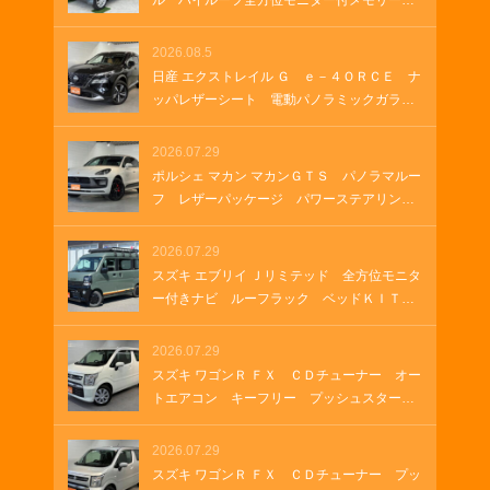
ル ハイルーフ全方位モニター付メモリーナ
ソケット
ビ 全方位モニター付きナビゲーション Ｈ
ＤＭＩ ＵＳＢソケット ステアリングヒー
2026.08.5
ター 両側パワースライド オートステッ
日産 エクストレイル Ｇ ｅ－４ＯＲＣＥ ナ
プ オートステップ クルーズコントロー
ッパレザーシート 電動パノラミックガラス
ル 革巻きステアリング Ｂｌｕｅｔｏｏｔ
ルーフ 純正１２．３インチナビ ＥＴＣ
ｈ
２．０ ルーフレール 純正ナビ プロパイ
2026.07.29
ロット メモリーナビゲーション ＬＥＤヘ
ポルシェ マカン マカンＧＴＳ パノラマルー
ッドランプ オートマチックハイビーム 車
フ レザーパッケージ パワーステアリング
両・店舗情報を印刷 A4 B4
プラス シートヒーター ２１インチＲＳ
Ｓｐｙｄｅｒデザインホイール アダプティ
2026.07.29
ブクルーズコントロール アダプティブエア
スズキ エブリイ Ｊリミテッド 全方位モニタ
サスペンション ＥＴＣ２．０
ー付きナビ ルーフラック ベッドＫＩＴ
グリルガードバー ＥＴＣ ラバーマット
ＬＥＤヘッドランプ ＬＥＤフォグランプ
2026.07.29
オートエアコン 両側パワースライド ＵＳ
スズキ ワゴンＲ ＦＸ ＣＤチューナー オー
Ｂソケット ＨＤＭＩ
トエアコン キーフリー プッシュスター
ト シートヒーター
2026.07.29
スズキ ワゴンＲ ＦＸ ＣＤチューナー プッ