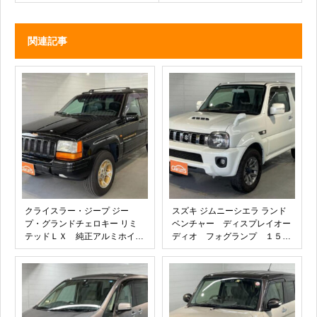
関連記事
クライスラー・ジープ ジー
スズキ ジムニーシエラ ランド
プ・グランドチェロキー リミ
ベンチャー ディスプレイオー
テッドＬＸ 純正アルミホイー
ディオ フォグランプ １５イ
ル ＩＮＦＩＮＩＴＹＧＯＬＤ
ンチアルミ シートヒーター
スピーカー クルーズコントロ
本革ステアリング Ｂｌｕｅｔ
ール メモリー付きパワーシー
ｏｏｔｈ ＵＳＢポート ＵＶ
ト サイドミラーヒーター 革
カットガラス パワーウインド
シート 木目調パネル ３６
ウ 集中ドアロック 運転席助
０°ドラレコ ポータブルナ
手席エアバック