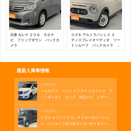
ビ バックカメラ
日産 セレナ ２０Ｇ ＳＤナ
スズキ アルトラパンＬＣ Ｘ
ビ フリップダウン バックカ
ディスプレイオーディオ ツー
メラ
トンルーフ バックカメラ シ
ートヒーター ＵＳＢソケッ
ト ＬＥＤヘッドランプ ６ス
ピーカー スズキセーフティサ
ポート プッシュスタート オ
最新入庫車情報
ートエアコン メーター音声案
内
2026.08.5
メルセデス・ベンツ Ｖクラス Ｖ２２０ｄ ア
バンギャルド ロング 純正ナビ レザーシ
ート 両側パワースライド 電動シート ブ
ルメスターサウンド フルセグＴＶ 純正１
2026.08.5
９インチアルミホイール クルーズコントロ
スズキ エブリイワゴン ＰＺターボスペシャ
ール パドルシフト パワーゲート ＵＳＢ
ル ハイルーフ全方位モニター付メモリーナ
ソケット
ビ 全方位モニター付きナビゲーション Ｈ