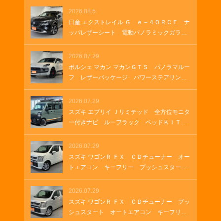
ＤＭＩ ＵＳＢソケット ステアリングヒー
2026.08.5
ター 両側パワースライド オートステッ
日産 エクストレイル Ｇ ｅ－４ＯＲＣＥ ナ
プ オートステップ クルーズコントロー
ッパレザーシート 電動パノラミックガラス
ル 革巻きステアリング Ｂｌｕｅｔｏｏｔ
ルーフ 純正１２．３インチナビ ＥＴＣ
ｈ
２．０ ルーフレール 純正ナビ プロパイ
2026.07.29
ロット メモリーナビゲーション ＬＥＤヘ
ポルシェ マカン マカンＧＴＳ パノラマルー
ッドランプ オートマチックハイビーム 車
フ レザーパッケージ パワーステアリング
両・店舗情報を印刷 A4 B4
プラス シートヒーター ２１インチＲＳ
Ｓｐｙｄｅｒデザインホイール アダプティ
2026.07.29
ブクルーズコントロール アダプティブエア
スズキ エブリイ Ｊリミテッド 全方位モニタ
サスペンション ＥＴＣ２．０
ー付きナビ ルーフラック ベッドＫＩＴ
グリルガードバー ＥＴＣ ラバーマット
ＬＥＤヘッドランプ ＬＥＤフォグランプ
2026.07.29
オートエアコン 両側パワースライド ＵＳ
スズキ ワゴンＲ ＦＸ ＣＤチューナー オー
Ｂソケット ＨＤＭＩ
トエアコン キーフリー プッシュスター
ト シートヒーター
2026.07.29
スズキ ワゴンＲ ＦＸ ＣＤチューナー プッ
シュスタート オートエアコン キーフリ