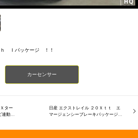
０ｈ Ｉパッケージ ！！
カーセンサー
ドＸター
日産 エクストレイル ２０Ｘｔｔ エ
ビ連動ド
マージェンシーブレーキパッケージ
コントロ
純正ナビ パワーバックドア ＥＴ
クカメ
Ｃ セキュリティアラーム 純正ホ
 スズキ
イール アラウンドビューモニター