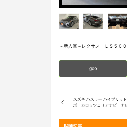
～新入庫～レクサス ＬＳ５０
goo
スズキ ハスラー ハイブリッ
ボ カロッツェリアナビ ナ
ライブレコーダー クルーズ
ール シートヒーター バッ
ラ ＥＴＣ パドルシフト
関連記事