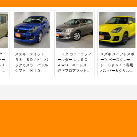
ルシフト
シートヒーター ＵＳＢソケット ク
ホイール
ルーズコントロール 革巻ハンドル
ルーフレール ドアミラーヒーター
ク
スズキ スイフト
トヨタ カローラフィ
スズキ スイフトスポ
ャー
ＲＳ ＳＤナビ バ
ールダー １．５Ｘ
ーツ ベースグレー
ＡＩ
ックカメラ パドル
４ＷＤ キーレス
ド Ｓｐｏｒｔ専用
ナ
シフト ＨＩＤ
純正フロアマット
バンパー＆グリル
ｏｏ
ＣＤチューナー Ｅ
ｓｐｏｒｔ専用フロ
メ
ＴＣ 電動格納ミラ
ントシート Ｓｐｏ
側パ
ー レベライザー
ｒｔ専用サイドアン
ステ
トノカバー サイド
ダースポイラー Ｓ
コン
バイザー スペアタ
ｐｏｒｔ専用マフラ
アル
イヤ
ー Ｓｐｏｒｔ専用
ール
スピードメーター
オー
シートヒーター 純
ッド
正１７インチホイー
トハ
ル