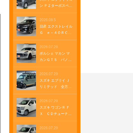
両側パワースライ
ン ＰＺターボスペシ
ド 電動シート ブ
ャル ハイルーフ全
ルメスターサウン
方位モニター付メモ
2026.08.5
ド フルセグＴＶ
リーナビ 全方位モ
日産 エクストレイル
純正１９インチアル
ニター付きナビゲー
Ｇ ｅ－４ＯＲＣ
ミホイール クルー
ション ＨＤＭＩ
Ｅ ナッパレザーシ
ズコントロール パ
ＵＳＢソケット ス
ート 電動パノラミ
2026.07.29
ドルシフト パワー
テアリングヒータ
ックガラスルーフ
ゲート ＵＳＢソケ
ポルシェ マカン マ
ー 両側パワースラ
純正１２．３インチ
ット
カンＧＴＳ パノラ
イド オートステッ
ナビ ＥＴＣ２．
マルーフ レザーパ
プ オートステッ
０ ルーフレール
ッケージ パワース
2026.07.29
プ クルーズコント
純正ナビ プロパイ
テアリングプラス
ロール 革巻きステ
スズキ エブリイ Ｊ
ロット メモリーナ
シートヒーター ２
アリング Ｂｌｕｅ
リミテッド 全方位
ビゲーション ＬＥ
１インチＲＳ Ｓｐ
ｔｏｏｔｈ
モニター付きナビ
Ｄヘッドランプ オ
ｙｄｅｒデザインホ
ルーフラック ベッ
2026.07.29
ートマチックハイビ
イール アダプティ
ドＫＩＴ グリルガ
ーム 車両・店舗情報
スズキ ワゴンＲ Ｆ
ブクルーズコントロ
ードバー ＥＴＣ
を印刷 A4 B4
Ｘ ＣＤチューナ
ール アダプティブ
ラバーマット ＬＥ
ー オートエアコ
エアサスペンショ
Ｄヘッドランプ Ｌ
ン キーフリー プ
2026.07.29
ン ＥＴＣ２．０
ＥＤフォグランプ
ッシュスタート シ