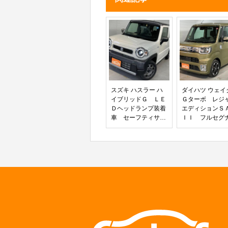
セーフティサポート パド
革巻きハンドル 純正アルミ
スズキ ハスラー ハ
ダイハツ ウェイ
イブリッドＧ ＬＥ
Ｇターボ レジ
Ｄヘッドランプ装着
エディションＳ
車 セーフティサポ
ＩＩ フルセグ
ート アダプティブ
ビ Ｂｌｕｅｔ
クルーズコントロー
ｔｈ バックカ
ル シートヒーター
ラ ＥＴＣ 両
ツートンカラー セ
ワースライド 
キュリティアラー
アリングリモ
ム ＵＶカットガラ
純正１５インチ
ス マルチインフォ
ミホイール ロ
メーションディスプ
サンシェード 
レイ
トエアコン ロ
ホルダー オー
イビーム