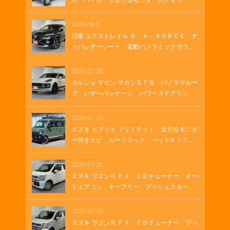
ル ハイルーフ全方位モニター付メモリーナ
ソケット
ビ 全方位モニター付きナビゲーション Ｈ
ＤＭＩ ＵＳＢソケット ステアリングヒー
2026.08.5
ター 両側パワースライド オートステッ
日産 エクストレイル Ｇ ｅ－４ＯＲＣＥ ナ
プ オートステップ クルーズコントロー
ッパレザーシート 電動パノラミックガラス
ル 革巻きステアリング Ｂｌｕｅｔｏｏｔ
ルーフ 純正１２．３インチナビ ＥＴＣ
ｈ
２．０ ルーフレール 純正ナビ プロパイ
2026.07.29
ロット メモリーナビゲーション ＬＥＤヘ
ポルシェ マカン マカンＧＴＳ パノラマルー
ッドランプ オートマチックハイビーム 車
フ レザーパッケージ パワーステアリング
両・店舗情報を印刷 A4 B4
プラス シートヒーター ２１インチＲＳ
Ｓｐｙｄｅｒデザインホイール アダプティ
2026.07.29
ブクルーズコントロール アダプティブエア
スズキ エブリイ Ｊリミテッド 全方位モニタ
サスペンション ＥＴＣ２．０
ー付きナビ ルーフラック ベッドＫＩＴ
グリルガードバー ＥＴＣ ラバーマット
ＬＥＤヘッドランプ ＬＥＤフォグランプ
2026.07.29
オートエアコン 両側パワースライド ＵＳ
スズキ ワゴンＲ ＦＸ ＣＤチューナー オー
Ｂソケット ＨＤＭＩ
トエアコン キーフリー プッシュスター
ト シートヒーター
2026.07.29
スズキ ワゴンＲ ＦＸ ＣＤチューナー プッ