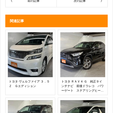
前の記事
次の記事
関連記事
トヨタ ヴェルファイア ３．５
トヨタ ＲＡＶ４ Ｇ 純正９イ
Ｚ Ｇエディション
ンチナビ 前後ドラレコ パワ
ーゲート ステアリングヒータ
ー シートヒーター ＵＳＢソ
ケット パワーシート オート
ハイビーム 純正１８インチア
ルミホイール 革シート 電動