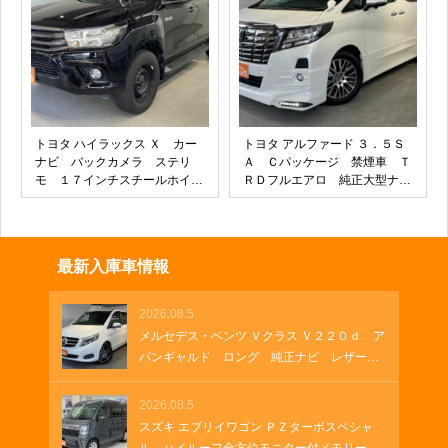
パーキング
トヨタ ハイラックス Ｘ カー
トヨタ アルファード ３．５Ｓ
ナビ バックカメラ ステリ
Ａ Ｃパッケージ 禁煙車 Ｔ
モ １７インチスチールホイー
ＲＤフルエアロ 純正大型ナ
ル Ｂｌｕｅｔｏｏｔｈ フル
ビ １１インチフリップダウン
セグＴＶ ラバーマット キー
モニター 純正１８インチアル
レス マットフラップ レベラ
ミホイール 革シート オット
イザー
マン ＥＴＣ２．０ マルチア
最新入庫車情報
ングル全周囲モニター パワー
シート シートメモリー
2026.08.5
メルセデス・ベンツ Ｖクラス Ｖ２２０ｄ ア
バンギャルド ロング 純正ナビ レザーシ
ート 両側パワースライド 電動シート ブ
ルメスターサウンド フルセグＴＶ 純正１
2026.08.5
９インチアルミホイール クルーズコントロ
スズキ エブリイワゴン ＰＺターボスペシャ
ール パドルシフト パワーゲート ＵＳＢ