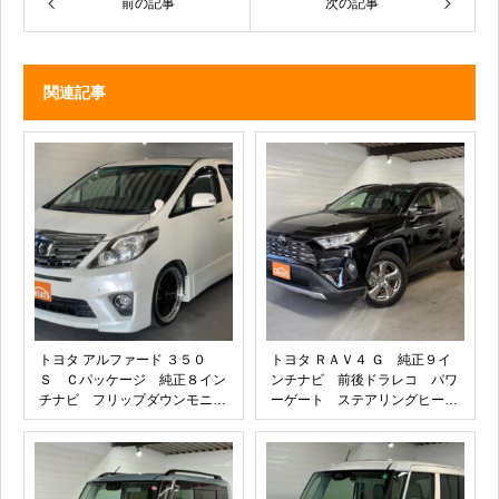
前の記事
次の記事
関連記事
トヨタ アルファード ３５０
トヨタ ＲＡＶ４ Ｇ 純正９イ
Ｓ Ｃパッケージ 純正８イン
ンチナビ 前後ドラレコ パワ
チナビ フリップダウンモニタ
ーゲート ステアリングヒータ
ー ワーク２０インチアルミホ
ー シートヒーター ＵＳＢソ
イール ＢＬＩＴＺ車高調 柿
ケット パワーシート オート
本マフラー 電動パワースライ
ハイビーム 純正１８インチア
ド パワーバックドア 後席オ
ルミホイール 革シート 電動