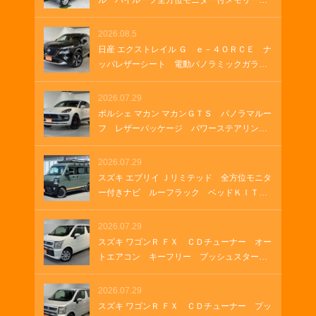
ル ハイルーフ全方位モニター付メモリーナ
ソケット
ビ 全方位モニター付きナビゲーション Ｈ
ＤＭＩ ＵＳＢソケット ステアリングヒー
2026.08.5
ター 両側パワースライド オートステッ
日産 エクストレイル Ｇ ｅ－４ＯＲＣＥ ナ
プ オートステップ クルーズコントロー
ッパレザーシート 電動パノラミックガラス
ル 革巻きステアリング Ｂｌｕｅｔｏｏｔ
ルーフ 純正１２．３インチナビ ＥＴＣ
ｈ
２．０ ルーフレール 純正ナビ プロパイ
2026.07.29
ロット メモリーナビゲーション ＬＥＤヘ
ポルシェ マカン マカンＧＴＳ パノラマルー
ッドランプ オートマチックハイビーム 車
フ レザーパッケージ パワーステアリング
両・店舗情報を印刷 A4 B4
プラス シートヒーター ２１インチＲＳ
Ｓｐｙｄｅｒデザインホイール アダプティ
2026.07.29
ブクルーズコントロール アダプティブエア
スズキ エブリイ Ｊリミテッド 全方位モニタ
サスペンション ＥＴＣ２．０
ー付きナビ ルーフラック ベッドＫＩＴ
グリルガードバー ＥＴＣ ラバーマット
ＬＥＤヘッドランプ ＬＥＤフォグランプ
2026.07.29
オートエアコン 両側パワースライド ＵＳ
スズキ ワゴンＲ ＦＸ ＣＤチューナー オー
Ｂソケット ＨＤＭＩ
トエアコン キーフリー プッシュスター
ト シートヒーター
2026.07.29
スズキ ワゴンＲ ＦＸ ＣＤチューナー プッ