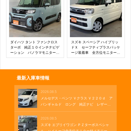
ットマン クルーズコントロー
パーキング
ル ナノイー Ｂカメラ
ダイハツ タント ファンクロス
スズキ スペーシア ハイブリッ
ターボ 純正１０インチナビゲ
ドＸ セーフティプラスパッケ
ーション パノラマモニター
ージ装着車 全方位モニター付
純正１５インチナビ クルーズ
き９インチナビ シートヒータ
コントロール 両側パワースラ
ー 電動パーキング ＥＴＣ
イド ＵＳＢソケット シート
両側パワースライド ＵＳＢソ
ヒーター ＥＴＣ 電動パーキ
ケット サーキュレーター ロ
最新入庫車情報
ング オートホールド ＨＤＭ
ールサンシェード ドライブレ
Ｉ ドラレコ
コーダー
2026.08.5
メルセデス・ベンツ Ｖクラス Ｖ２２０ｄ ア
バンギャルド ロング 純正ナビ レザーシ
ート 両側パワースライド 電動シート ブ
ルメスターサウンド フルセグＴＶ 純正１
2026.08.5
９インチアルミホイール クルーズコントロ
スズキ エブリイワゴン ＰＺターボスペシャ
ール パドルシフト パワーゲート ＵＳＢ