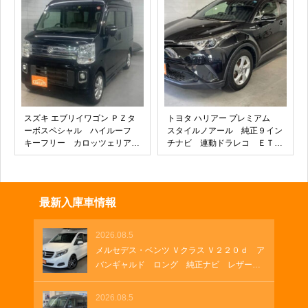
ン オートエアコン キーフリ
ンドスポットモニター 純正１
ー Ｂｌｕｅｔｏｏｔｈ
６インチアルミ 前後ドラレコ
スズキ エブリイワゴン ＰＺタ
トヨタ ハリアー プレミアム
ーボスペシャル ハイルーフ
スタイルノアール 純正９イン
キーフリー カロッツェリア製
チナビ 連動ドラレコ ＥＴＣ
ナビ
２．０ クルーズコントロー
ル 専用ホイール パワーバッ
クドア パワーシート バック
カメラ 革巻きステアリング
最新入庫車情報
ハーフレザー オートハイビー
ム オートホールド
2026.08.5
メルセデス・ベンツ Ｖクラス Ｖ２２０ｄ ア
バンギャルド ロング 純正ナビ レザーシ
ート 両側パワースライド 電動シート ブ
ルメスターサウンド フルセグＴＶ 純正１
2026.08.5