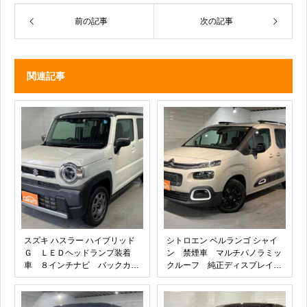
前の記事
次の記事
関連記事
スズキ ハスラー ハイブリッド
シトロエン ベルランゴ シャイ
Ｇ ＬＥＤヘッドランプ装着
ン 禁煙車 マルチパノラミッ
車 ８インチナビ バックカメ
クルーフ 純正ディスプレイオ
ラ ＥＴＣ クルーズコントロ
ーディオ クルーズコントロー
ール シートヒーター 前後ド
ル バックカメラ パドルシフ
ラレコ ステアリングリモコ
ト 衝突軽減ブレーキ ブライ