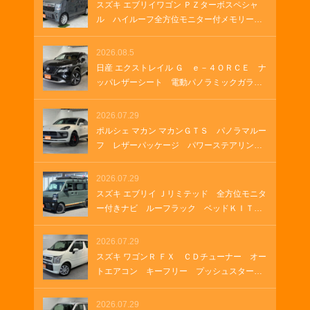
９インチアルミホイール クルーズコントロ
スズキ エブリイワゴン ＰＺターボスペシャ
ール パドルシフト パワーゲート ＵＳＢ
ル ハイルーフ全方位モニター付メモリーナ
ソケット
ビ 全方位モニター付きナビゲーション Ｈ
ＤＭＩ ＵＳＢソケット ステアリングヒー
2026.08.5
ター 両側パワースライド オートステッ
日産 エクストレイル Ｇ ｅ－４ＯＲＣＥ ナ
プ オートステップ クルーズコントロー
ッパレザーシート 電動パノラミックガラス
ル 革巻きステアリング Ｂｌｕｅｔｏｏｔ
ルーフ 純正１２．３インチナビ ＥＴＣ
ｈ
２．０ ルーフレール 純正ナビ プロパイ
2026.07.29
ロット メモリーナビゲーション ＬＥＤヘ
ポルシェ マカン マカンＧＴＳ パノラマルー
ッドランプ オートマチックハイビーム 車
フ レザーパッケージ パワーステアリング
両・店舗情報を印刷 A4 B4
プラス シートヒーター ２１インチＲＳ
Ｓｐｙｄｅｒデザインホイール アダプティ
2026.07.29
ブクルーズコントロール アダプティブエア
スズキ エブリイ Ｊリミテッド 全方位モニタ
サスペンション ＥＴＣ２．０
ー付きナビ ルーフラック ベッドＫＩＴ
グリルガードバー ＥＴＣ ラバーマット
ＬＥＤヘッドランプ ＬＥＤフォグランプ
2026.07.29
オートエアコン 両側パワースライド ＵＳ
スズキ ワゴンＲ ＦＸ ＣＤチューナー オー
Ｂソケット ＨＤＭＩ
トエアコン キーフリー プッシュスター
ト シートヒーター
2026.07.29