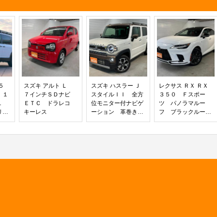
ＥＴＣ
グＴＶ テールゲートスポイラー
ミホイー
５
スズキ アルト Ｌ
スズキ ハスラー Ｊ
レクサス ＲＸ ＲＸ
 １
７インチＳＤナビ
スタイルＩＩ 全方
３５０ Ｆスポー
１
ＥＴＣ ドラレコ
位モニター付ナビゲ
ツ パノラマルー
リッ
キーレス
ーション 革巻きス
フ ブラックルーフ
ター
テアリング クルー
レール オレンジブ
 Ｅ
ズコントロール ス
レーキキャリパー
 オ
テアリングリモコ
デジミラ おくだけ
ルー
ン ＵＳＢソケッ
充電 本革ウルトラ
Ｗホ
ト シートヒータ
スエードダークロー
フラ
ー キーフリー オ
ズカラー １２．３
ドリ
ートエアコン ルー
インチＴＦＴ液晶式
ド
フレール 純正１５
メーター ディンブ
インチアルミホイー
ル本革シフトノブ
ル