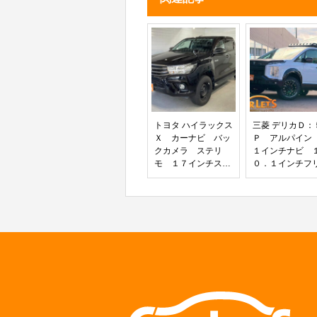
メモリー シートヒーター 
２．０ 純正１９インチアル
ル
トヨタ ハイラックス
三菱 デリカＤ：
Ｘ カーナビ バッ
Ｐ アルパイン
クカメラ ステリ
１インチナビ 
モ １７インチスチ
０．１インチフ
ールホイール Ｂｌ
プダウンモニ
ｕｅｔｏｏｔｈ フ
デジタルミラー
ルセグＴＶ ラバー
ＴＣ ＨＤＭＩ
マット キーレス
ートフラッグス
マットフラップ レ
フラック ＭＫ
ベライザー
イール マット
ップ ＢＦグッ
ッチ バグガー