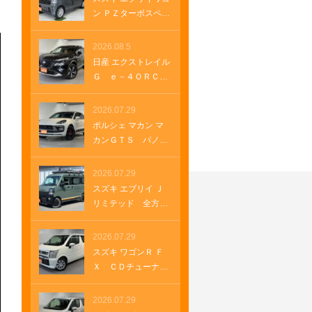
両側パワースライ
ン ＰＺターボスペシ
ド 電動シート ブ
ャル ハイルーフ全
ルメスターサウン
方位モニター付メモ
2026.08.5
ド フルセグＴＶ
リーナビ 全方位モ
日産 エクストレイル
純正１９インチアル
ニター付きナビゲー
Ｇ ｅ－４ＯＲＣ
ミホイール クルー
ション ＨＤＭＩ
Ｅ ナッパレザーシ
ズコントロール パ
ＵＳＢソケット ス
ート 電動パノラミ
2026.07.29
ドルシフト パワー
テアリングヒータ
ックガラスルーフ
ゲート ＵＳＢソケ
ポルシェ マカン マ
ー 両側パワースラ
純正１２．３インチ
ット
カンＧＴＳ パノラ
イド オートステッ
ナビ ＥＴＣ２．
マルーフ レザーパ
プ オートステッ
０ ルーフレール
ッケージ パワース
2026.07.29
プ クルーズコント
純正ナビ プロパイ
テアリングプラス
ロール 革巻きステ
スズキ エブリイ Ｊ
ロット メモリーナ
シートヒーター ２
アリング Ｂｌｕｅ
リミテッド 全方位
ビゲーション ＬＥ
１インチＲＳ Ｓｐ
ｔｏｏｔｈ
モニター付きナビ
Ｄヘッドランプ オ
ｙｄｅｒデザインホ
ルーフラック ベッ
2026.07.29
ートマチックハイビ
イール アダプティ
ドＫＩＴ グリルガ
ーム 車両・店舗情報
スズキ ワゴンＲ Ｆ
ブクルーズコントロ
ードバー ＥＴＣ
を印刷 A4 B4
Ｘ ＣＤチューナ
ール アダプティブ
ラバーマット ＬＥ
ー オートエアコ
エアサスペンショ
Ｄヘッドランプ Ｌ
ン キーフリー プ
2026.07.29
ン ＥＴＣ２．０
ＥＤフォグランプ
ッシュスタート シ