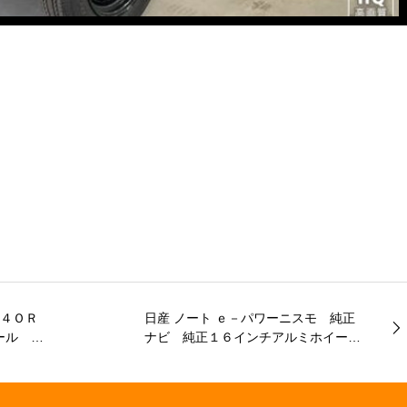
－４ＯＲ
日産 ノート ｅ－パワーニスモ 純正
ール ナ
ナビ 純正１６インチアルミホイー
インチワ
ル 連動ドラレコ ＥＴＣ ステアリ
イロット
ングリモコン オートエアコン キー
 シート
フリー Ｂｌｕｅｔｏｏｔｈ フルセ