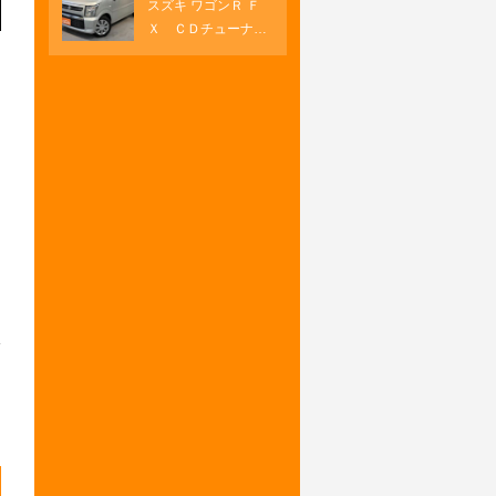
スズキ ワゴンＲ Ｆ
オートエアコン 両
ートヒーター
Ｘ ＣＤチューナ
側パワースライド
ー プッシュスター
ＵＳＢソケット Ｈ
ト オートエアコ
ＤＭＩ
ン キーフリー シ
ートヒーター