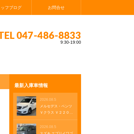
タッフブログ
お問合せ
TEL 047-486-8833
9:30-19:00
イモビライザー オートエアコン シートヒーター カーテンエアバッグ マルチイ
最新入庫車情報
2026.08.5
メルセデス・ベンツ
Ｖクラス Ｖ２２０
ｄ アバンギャル
ド ロング 純正ナ
2026.08.5
ビ レザーシート
スズキ エブリイワゴ