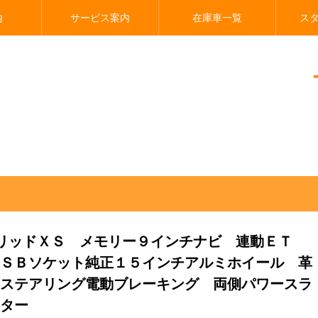
内
サービス案内
在庫車一覧
ス
ＸＳ メモリー９インチナビ 連動ＥＴＣ 連動前後ドラレコ ＵＳＢソケット純
ブリッドＸＳ メモリー９インチナビ 連動ＥＴ
ＳＢソケット純正１５インチアルミホイール 革
ステアリング電動ブレーキング 両側パワースラ
ター