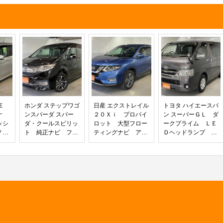
キーフリ
ート 純正１９インチアルミ ＵＳＢ
ズキセー
ソケット オートハイビーム クルー
ター オ
ズコントロール ＴＲＤマッドフラッ
ト
プ 純正マット 荷室マット
Ｅ
ホンダ ステップワゴ
日産 エクストレイル
トヨタ ハイエースバ
ナ
ンスパーダ スパー
２０Ｘｉ プロパイ
ン スーパーＧＬ ダ
ッシ
ダ・クールスピリッ
ロット 大型フロー
ークプライム ＬＥ
ノイ
ト 純正ナビ フリ
ティングナビ アラ
Ｄヘッドランプ 黒
コ
ップダウンモニタ
ウンドビューモニタ
木目マホガニー調ス
 純
ー 前後ドラレコ
ー デジタルミラ
テアリング シフト
 サ
ＥＴＣ バックカメ
ー パワーバックド
ノブ パネル 社外
盗難
ラ パドルシフト
ア 前後ドラレコ
ナビ バックカメ
格納
純正１７インチアル
純正１８インチアル
ラ 前後ドライブレ
ミホイール ＵＳ
ミホイール セキュ
コーダー ＥＴＣ
Ｂ ＨＤＭＩ ロー
リティインジケータ
プッシュスタート
ルサンシェード 両
ー セーフティイル
キーフリー ＡＣ１
側パワースライド
ミネーション
００Ｖ オートエア
シートヒーター
コン