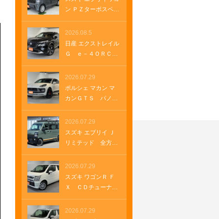
両側パワースライ
ン ＰＺターボスペシ
ド 電動シート ブ
ャル ハイルーフ全
ルメスターサウン
方位モニター付メモ
2026.08.5
ド フルセグＴＶ
リーナビ 全方位モ
日産 エクストレイル
純正１９インチアル
ニター付きナビゲー
Ｇ ｅ－４ＯＲＣ
ミホイール クルー
ション ＨＤＭＩ
Ｅ ナッパレザーシ
ズコントロール パ
ＵＳＢソケット ス
ート 電動パノラミ
2026.07.29
ドルシフト パワー
テアリングヒータ
ックガラスルーフ
ゲート ＵＳＢソケ
ポルシェ マカン マ
ー 両側パワースラ
純正１２．３インチ
ット
カンＧＴＳ パノラ
イド オートステッ
ナビ ＥＴＣ２．
マルーフ レザーパ
プ オートステッ
０ ルーフレール
ッケージ パワース
2026.07.29
プ クルーズコント
純正ナビ プロパイ
テアリングプラス
ロール 革巻きステ
スズキ エブリイ Ｊ
ロット メモリーナ
シートヒーター ２
アリング Ｂｌｕｅ
リミテッド 全方位
ビゲーション ＬＥ
１インチＲＳ Ｓｐ
ｔｏｏｔｈ
モニター付きナビ
Ｄヘッドランプ オ
ｙｄｅｒデザインホ
ルーフラック ベッ
2026.07.29
ートマチックハイビ
イール アダプティ
ドＫＩＴ グリルガ
ーム 車両・店舗情報
スズキ ワゴンＲ Ｆ
ブクルーズコントロ
ードバー ＥＴＣ
を印刷 A4 B4
Ｘ ＣＤチューナ
ール アダプティブ
ラバーマット ＬＥ
ー オートエアコ
エアサスペンショ
Ｄヘッドランプ Ｌ
ン キーフリー プ
2026.07.29
ン ＥＴＣ２．０
ＥＤフォグランプ
ッシュスタート シ