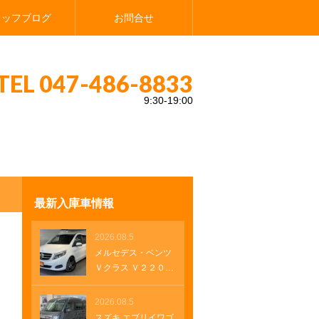
タッフブログ
お問合せ
TEL 047-486-8833
9:30-19:00
正１５インチアルミホイール 革巻きステアリング 革巻きステアリング電動ブレー
最新入庫車情報
2026.08.5
メルセデス・ベンツ
Ｖクラス Ｖ２２０
ｄ アバンギャル
ド ロング 純正ナ
2026.08.5
ビ レザーシート
スズキ エブリイワゴ