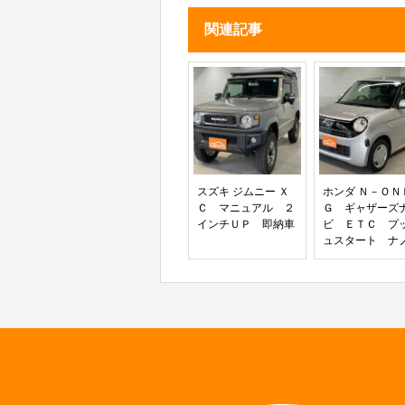
ライド プッシュスタート 
ー ロールサンシェード ス
関連記事
フティサポート シートヒー
ートエアコン ＵＳＢソケッ
スズキ ジムニー Ｘ
ホンダ Ｎ－ＯＮ
Ｃ マニュアル ２
Ｇ ギャザーズ
インチＵＰ 即納車
ビ ＥＴＣ プ
ュスタート ナ
ー オートエア
ン キーフリー
正フロアマット
イドバイザー 
警報装置 電動
ミラー