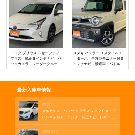
３６０°セーフティパッケー
ド 背面テーブル サーキュレ
ジ 本革シート パワーシー
ーター キーフリー プッシュ
ト パワーゲート
スタート
トヨタ プリウス Ｓセーフティ
スズキ ハスラー ＪスタイルＩ
プラス 純正８インチナビ バ
Ｉターボ 全方位モニター付９
ックカメラ レーダークルーズ
インチナビ 禁煙車 パドルシ
コントロール ＥＴＣ 前後ド
フト ＵＳＢ シートヒータ
ラレコ 社外１８インチアルミ
ー プッシュスタート 純正１
ホイール クリアランスソナ
５インチアルミホイール ハー
ー ヘッドライトディスプレ
フレザーシート 革巻きステア
最新入庫車情報
イ ＬＥＤフォグランプ パー
リング ナノイーＸ付きオート
キングアシスト
エアコン
2026.08.5
メルセデス・ベンツ Ｖクラス Ｖ２２０ｄ ア
バンギャルド ロング 純正ナビ レザーシ
ート 両側パワースライド 電動シート ブ
ルメスターサウンド フルセグＴＶ 純正１
2026.08.5