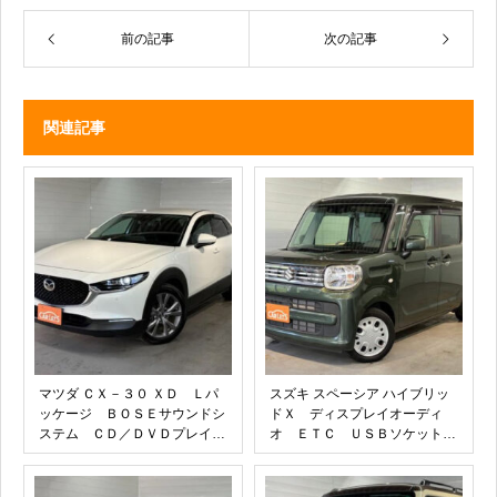
前の記事
次の記事
関連記事
マツダ ＣＸ－３０ ＸＤ Ｌパ
スズキ スペーシア ハイブリッ
ッケージ ＢＯＳＥサウンドシ
ドＸ ディスプレイオーディ
ステム ＣＤ／ＤＶＤプレイヤ
オ ＥＴＣ ＵＳＢソケット
ー＋地デジＴＶチューナー ス
シートヒーター バックカメ
ーパーＵＶ スーパーＵＶカッ
ラ 前後ドラレコ 両側パワー
トガラス＋ＩＲカットガラス
スライド ロールサンシェー