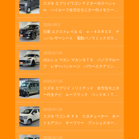
９インチアルミホイール クルーズコントロ
スズキ エブリイワゴン ＰＺターボスペシャ
ール パドルシフト パワーゲート ＵＳＢ
ル ハイルーフ全方位モニター付メモリーナ
ソケット
ビ 全方位モニター付きナビゲーション Ｈ
ＤＭＩ ＵＳＢソケット ステアリングヒー
2026.08.5
ター 両側パワースライド オートステッ
日産 エクストレイル Ｇ ｅ－４ＯＲＣＥ ナ
プ オートステップ クルーズコントロー
ッパレザーシート 電動パノラミックガラス
ル 革巻きステアリング Ｂｌｕｅｔｏｏｔ
ルーフ 純正１２．３インチナビ ＥＴＣ
ｈ
２．０ ルーフレール 純正ナビ プロパイ
2026.07.29
ロット メモリーナビゲーション ＬＥＤヘ
ポルシェ マカン マカンＧＴＳ パノラマルー
ッドランプ オートマチックハイビーム 車
フ レザーパッケージ パワーステアリング
両・店舗情報を印刷 A4 B4
プラス シートヒーター ２１インチＲＳ
Ｓｐｙｄｅｒデザインホイール アダプティ
2026.07.29
ブクルーズコントロール アダプティブエア
スズキ エブリイ Ｊリミテッド 全方位モニタ
サスペンション ＥＴＣ２．０
ー付きナビ ルーフラック ベッドＫＩＴ
グリルガードバー ＥＴＣ ラバーマット
ＬＥＤヘッドランプ ＬＥＤフォグランプ
2026.07.29
オートエアコン 両側パワースライド ＵＳ
スズキ ワゴンＲ ＦＸ ＣＤチューナー オー
Ｂソケット ＨＤＭＩ
トエアコン キーフリー プッシュスター
ト シートヒーター
2026.07.29