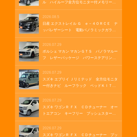
ール パドルシフト パワーゲート ＵＳＢ
ル ハイルーフ全方位モニター付メモリーナ
ソケット
ビ 全方位モニター付きナビゲーション Ｈ
ＤＭＩ ＵＳＢソケット ステアリングヒー
2026.08.5
ター 両側パワースライド オートステッ
日産 エクストレイル Ｇ ｅ－４ＯＲＣＥ ナ
プ オートステップ クルーズコントロー
ッパレザーシート 電動パノラミックガラス
ル 革巻きステアリング Ｂｌｕｅｔｏｏｔ
ルーフ 純正１２．３インチナビ ＥＴＣ
ｈ
２．０ ルーフレール 純正ナビ プロパイ
2026.07.29
ロット メモリーナビゲーション ＬＥＤヘ
ポルシェ マカン マカンＧＴＳ パノラマルー
ッドランプ オートマチックハイビーム 車
フ レザーパッケージ パワーステアリング
両・店舗情報を印刷 A4 B4
プラス シートヒーター ２１インチＲＳ
Ｓｐｙｄｅｒデザインホイール アダプティ
2026.07.29
ブクルーズコントロール アダプティブエア
スズキ エブリイ Ｊリミテッド 全方位モニタ
サスペンション ＥＴＣ２．０
ー付きナビ ルーフラック ベッドＫＩＴ
グリルガードバー ＥＴＣ ラバーマット
ＬＥＤヘッドランプ ＬＥＤフォグランプ
2026.07.29
オートエアコン 両側パワースライド ＵＳ
スズキ ワゴンＲ ＦＸ ＣＤチューナー オー
Ｂソケット ＨＤＭＩ
トエアコン キーフリー プッシュスター
ト シートヒーター
2026.07.29
スズキ ワゴンＲ ＦＸ ＣＤチューナー プッ