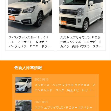
ルミラー 両側パワースライ
ド オートホールド
スバル フォレスター ２．０ｉ
スズキ エブリイワゴン ＰＺタ
－Ｌ アイサイト ＳＤナビ
ーボスペシャル ＳＤナビ Ｂ
バックカメラ ＥＴＣ ドラレ
カメラ 両側パワスラ ステッ
コ
プ
最新入庫車情報
2026.08.5
メルセデス・ベンツ Ｖクラス Ｖ２２０ｄ ア
バンギャルド ロング 純正ナビ レザーシ
ート 両側パワースライド 電動シート ブ
ルメスターサウンド フルセグＴＶ 純正１
2026.08.5
９インチアルミホイール クルーズコントロ
スズキ エブリイワゴン ＰＺターボスペシャ