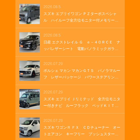
ルメスターサウンド フルセグＴＶ 純正１
2026.08.5
９インチアルミホイール クルーズコントロ
スズキ エブリイワゴン ＰＺターボスペシャ
ール パドルシフト パワーゲート ＵＳＢ
ル ハイルーフ全方位モニター付メモリーナ
ソケット
ビ 全方位モニター付きナビゲーション Ｈ
ＤＭＩ ＵＳＢソケット ステアリングヒー
2026.08.5
ター 両側パワースライド オートステッ
日産 エクストレイル Ｇ ｅ－４ＯＲＣＥ ナ
プ オートステップ クルーズコントロー
ッパレザーシート 電動パノラミックガラス
ル 革巻きステアリング Ｂｌｕｅｔｏｏｔ
ルーフ 純正１２．３インチナビ ＥＴＣ
ｈ
２．０ ルーフレール 純正ナビ プロパイ
2026.07.29
ロット メモリーナビゲーション ＬＥＤヘ
ポルシェ マカン マカンＧＴＳ パノラマルー
ッドランプ オートマチックハイビーム 車
フ レザーパッケージ パワーステアリング
両・店舗情報を印刷 A4 B4
プラス シートヒーター ２１インチＲＳ
Ｓｐｙｄｅｒデザインホイール アダプティ
2026.07.29
ブクルーズコントロール アダプティブエア
スズキ エブリイ Ｊリミテッド 全方位モニタ
サスペンション ＥＴＣ２．０
ー付きナビ ルーフラック ベッドＫＩＴ
グリルガードバー ＥＴＣ ラバーマット
ＬＥＤヘッドランプ ＬＥＤフォグランプ
2026.07.29
オートエアコン 両側パワースライド ＵＳ
スズキ ワゴンＲ ＦＸ ＣＤチューナー オー
Ｂソケット ＨＤＭＩ
トエアコン キーフリー プッシュスター