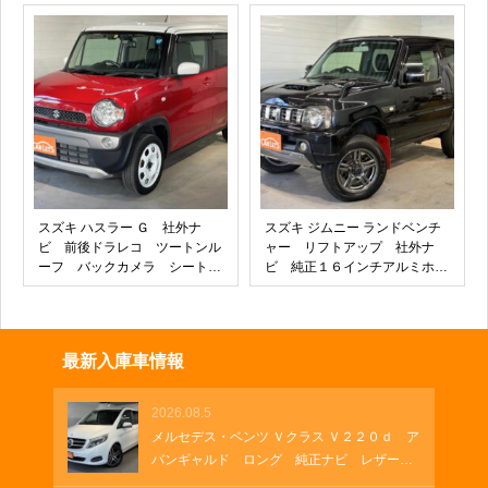
インチＲＳ Ｓｐｙｄｅｒデザ
ＴＣ 両側パワースライド オ
インホイール アダプティブク
ートハイビーム ロールサンシ
ルーズコントロール アダプテ
ェード クルーズコントロー
ィブエアサスペンション ＥＴ
ル 背面テーブル 革巻きハン
Ｃ２．０
ドル
スズキ ハスラー Ｇ 社外ナ
スズキ ジムニー ランドベンチ
ビ 前後ドラレコ ツートンル
ャー リフトアップ 社外ナ
ーフ バックカメラ シートヒ
ビ 純正１６インチアルミホイ
ーター プッシュスタート キ
ール ＥＴＣ マットフラッ
ーフリー ステアリングリモコ
プ シートヒーター
ン フォグランプ オートエア
コン セキュリティアラーム
最新入庫車情報
アイドリングストップ
2026.08.5
メルセデス・ベンツ Ｖクラス Ｖ２２０ｄ ア
バンギャルド ロング 純正ナビ レザーシ
ート 両側パワースライド 電動シート ブ