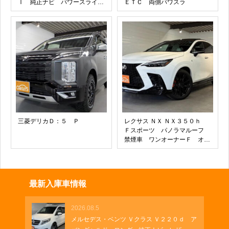
Ｉ 純正ナビ パワースライ
ＥＴＣ 両側パワスラ
ド ＵＳＢ 前後ドラレコ ク
ロスシステムバー インナーハ
ンドルイルミネーション フロ
アイルミネーション センター
ピラーイルミネーション 純正
１５インチホイール ロールサ
ンシェード
三菱デリカＤ：５ Ｐ
レクサス ＮＸ ＮＸ３５０ｈ
Ｆスポーツ パノラマルーフ
禁煙車 ワンオーナーＦ オレ
ンジブレーキキャリパー マー
クレビンソン エアロダイナミ
クスパッケージ デジタルイン
ナーミラー おくだけ充電 カ
最新入庫車情報
ーラーヘッドアップディスプレ
イ
2026.08.5
メルセデス・ベンツ Ｖクラス Ｖ２２０ｄ ア