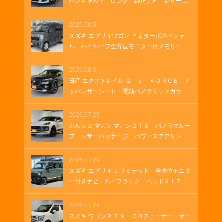
バンギャルド ロング 純正ナビ レザーシ
ート 両側パワースライド 電動シート ブ
ルメスターサウンド フルセグＴＶ 純正１
2026.08.5
９インチアルミホイール クルーズコントロ
スズキ エブリイワゴン ＰＺターボスペシャ
ール パドルシフト パワーゲート ＵＳＢ
ル ハイルーフ全方位モニター付メモリーナ
ソケット
ビ 全方位モニター付きナビゲーション Ｈ
ＤＭＩ ＵＳＢソケット ステアリングヒー
2026.08.5
ター 両側パワースライド オートステッ
日産 エクストレイル Ｇ ｅ－４ＯＲＣＥ ナ
プ オートステップ クルーズコントロー
ッパレザーシート 電動パノラミックガラス
ル 革巻きステアリング Ｂｌｕｅｔｏｏｔ
ルーフ 純正１２．３インチナビ ＥＴＣ
ｈ
２．０ ルーフレール 純正ナビ プロパイ
2026.07.29
ロット メモリーナビゲーション ＬＥＤヘ
ポルシェ マカン マカンＧＴＳ パノラマルー
ッドランプ オートマチックハイビーム 車
フ レザーパッケージ パワーステアリング
両・店舗情報を印刷 A4 B4
プラス シートヒーター ２１インチＲＳ
Ｓｐｙｄｅｒデザインホイール アダプティ
2026.07.29
ブクルーズコントロール アダプティブエア
スズキ エブリイ Ｊリミテッド 全方位モニタ
サスペンション ＥＴＣ２．０
ー付きナビ ルーフラック ベッドＫＩＴ
グリルガードバー ＥＴＣ ラバーマット
ＬＥＤヘッドランプ ＬＥＤフォグランプ
2026.07.29
オートエアコン 両側パワースライド ＵＳ
スズキ ワゴンＲ ＦＸ ＣＤチューナー オー