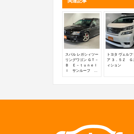
関連記事
リング
スバル レガシィツー
トヨタ ヴェルフ
リングワゴン ＧＴ－
ア ３．５Ｚ Ｇ
Ｂ Ｅ－ｔｕｎｅＩ
ィション
Ｉ サンルーフ
ストラットタワーバ
ー スポーツシグ
ナルメーター 純正
アルミホイール
社外マフラー 社外
車高調