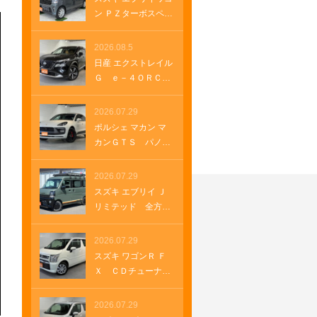
両側パワースライ
ン ＰＺターボスペシ
ド 電動シート ブ
ャル ハイルーフ全
ルメスターサウン
方位モニター付メモ
2026.08.5
ド フルセグＴＶ
リーナビ 全方位モ
日産 エクストレイル
純正１９インチアル
ニター付きナビゲー
Ｇ ｅ－４ＯＲＣ
ミホイール クルー
ション ＨＤＭＩ
Ｅ ナッパレザーシ
ズコントロール パ
ＵＳＢソケット ス
ート 電動パノラミ
2026.07.29
ドルシフト パワー
テアリングヒータ
ックガラスルーフ
ゲート ＵＳＢソケ
ポルシェ マカン マ
ー 両側パワースラ
純正１２．３インチ
ット
カンＧＴＳ パノラ
イド オートステッ
ナビ ＥＴＣ２．
マルーフ レザーパ
プ オートステッ
０ ルーフレール
ッケージ パワース
2026.07.29
プ クルーズコント
純正ナビ プロパイ
テアリングプラス
ロール 革巻きステ
スズキ エブリイ Ｊ
ロット メモリーナ
シートヒーター ２
アリング Ｂｌｕｅ
リミテッド 全方位
ビゲーション ＬＥ
１インチＲＳ Ｓｐ
ｔｏｏｔｈ
モニター付きナビ
Ｄヘッドランプ オ
ｙｄｅｒデザインホ
ルーフラック ベッ
2026.07.29
ートマチックハイビ
イール アダプティ
ドＫＩＴ グリルガ
ーム 車両・店舗情報
スズキ ワゴンＲ Ｆ
ブクルーズコントロ
ードバー ＥＴＣ
を印刷 A4 B4
Ｘ ＣＤチューナ
ール アダプティブ
ラバーマット ＬＥ
ー オートエアコ
エアサスペンショ
Ｄヘッドランプ Ｌ
ン キーフリー プ
2026.07.29
ン ＥＴＣ２．０
ＥＤフォグランプ
ッシュスタート シ