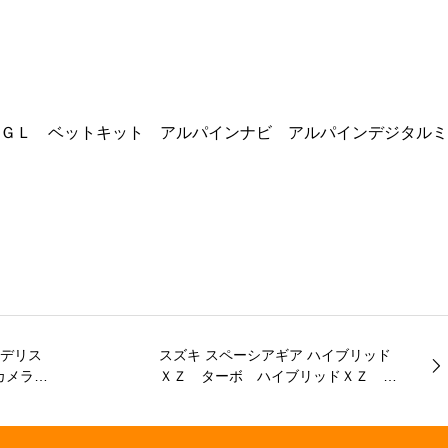
ＧＬ ベットキット アルパインナビ アルパインデジタルミ
モデリス
スズキ スペーシアギア ハイブリッド
クカメラ
ＸＺ ターボ ハイブリッドＸＺ タ
ーフリー
ーボ（４名） 全方位モニター付メモ
ル オー
リーナビ ステアリングヒーター 電
きステア
動パーキング オートホールド オー