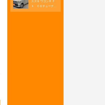
スズキ ワゴンＲ Ｆ
オートエアコン 両
ートヒーター
Ｘ ＣＤチューナ
側パワースライド
ー プッシュスター
ＵＳＢソケット Ｈ
ト オートエアコ
ＤＭＩ
ン キーフリー シ
ートヒーター