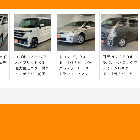
トエアコン ＵＳＢソケット 両側パ
ワースライド ヘッドアップディスプ
レイ
ァイ
スズキ スペーシア
トヨタ プリウス
日産 ＮＶ３５０キャ
エデ
ハイブリッドＸＳ
Ｓ 社外ナビ バッ
ラバンバン ロングプ
全方位モニター付９
クカメラ ＥＴＣ
レミアムＧＸター
インチナビ 前後ド
ドラレコ トノカバ
ボ 社外ナビ アラ
ラレコ ＥＴＣ Ｕ
ー キーフリー プ
ウンドモニター 前
ＳＢソケット クル
ッシュスタート オ
後ドラレコ ＥＴ
ーズコントロール
ートライト
Ｃ オートエアコ
両側パワースライ
ン Ｂｌｕｅｔｏｏ
ド シートヒータ
ｔｈ フルセグ 電
ー ヘッドアップデ
動格納ミラー
ィスプレイ サーキ
ュレーター ロール
サンシェード