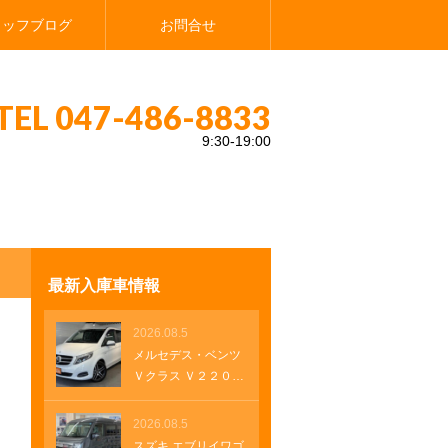
タッフブログ
お問合せ
TEL 047-486-8833
9:30-19:00
カメラ ＥＴＣ ＡＣ１００Ｖ ＵＳＢソケット アップルカープレイ
Uncate
最新入庫車情報
2026.08.5
メルセデス・ベンツ
Ｖクラス Ｖ２２０
ｄ アバンギャル
ド ロング 純正ナ
2026.08.5
ビ レザーシート
スズキ エブリイワゴ