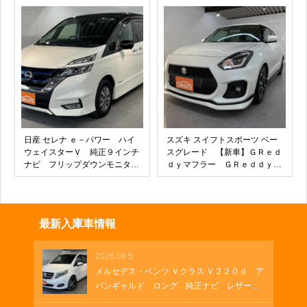
ヤ 電格ミラー キーレス ス
ズキセーフティサポート フル
フラット アウトドア 軽バン
日産 セレナ ｅ－パワー ハイ
スズキ スイフトスポーツ ベー
ウェイスターＶ 純正９インチ
スグレード 【新車】ＧＲｅｄ
ナビ フリップダウンモニタ
ｄｙマフラー ＧＲｅｄｄｙフ
ー ナビ連動前後ドラレコ ア
ロントスカート ＧＲｅｄｄｙ
ラウンドビューモニター ＥＴ
車高調 カーナビ バックカメ
Ｃ シートヒーター ＵＳＢソ
ラ ＥＴＣ 純正アルミホイー
ケット プロパイロット 純正
ル クルーズコントロール Ｌ
最新入庫車情報
アルミホイール 電動パーキン
ＥＤヘッドランプ スズキセー
グ ブルーレイ
フティサポート
2026.08.5
メルセデス・ベンツ Ｖクラス Ｖ２２０ｄ ア
バンギャルド ロング 純正ナビ レザーシ
ート 両側パワースライド 電動シート ブ