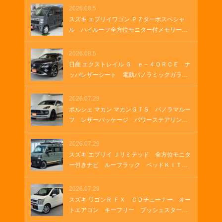
ルメスターサウンド フルセグＴＶ 純正１
2026.08.5
９インチアルミホイール クルーズコントロ
スズキ エブリイワゴン ＰＺターボスペシャ
ール パドルシフト パワーゲート ＵＳＢ
ル ハイルーフ全方位モニター付メモリーナ
ソケット
ビ 全方位モニター付きナビゲーション Ｈ
ＤＭＩ ＵＳＢソケット ステアリングヒー
2026.08.5
ター 両側パワースライド オートステッ
日産 エクストレイル Ｇ ｅ－４ＯＲＣＥ ナ
プ オートステップ クルーズコントロー
ッパレザーシート 電動パノラミックガラス
ル 革巻きステアリング Ｂｌｕｅｔｏｏｔ
ルーフ 純正１２．３インチナビ ＥＴＣ
ｈ
２．０ ルーフレール 純正ナビ プロパイ
2026.07.29
ロット メモリーナビゲーション ＬＥＤヘ
ポルシェ マカン マカンＧＴＳ パノラマルー
ッドランプ オートマチックハイビーム 車
フ レザーパッケージ パワーステアリング
両・店舗情報を印刷 A4 B4
プラス シートヒーター ２１インチＲＳ
Ｓｐｙｄｅｒデザインホイール アダプティ
2026.07.29
ブクルーズコントロール アダプティブエア
スズキ エブリイ Ｊリミテッド 全方位モニタ
サスペンション ＥＴＣ２．０
ー付きナビ ルーフラック ベッドＫＩＴ
グリルガードバー ＥＴＣ ラバーマット
ＬＥＤヘッドランプ ＬＥＤフォグランプ
2026.07.29
オートエアコン 両側パワースライド ＵＳ
スズキ ワゴンＲ ＦＸ ＣＤチューナー オー
Ｂソケット ＨＤＭＩ
トエアコン キーフリー プッシュスター
ト シートヒーター