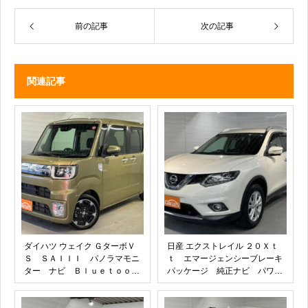
前の記事
次の記事
関連記事
ダイハツ ウェイク ＧターボＶ
日産 エクストレイル ２０Ｘｔ
Ｓ ＳＡＩＩＩ パノラマモニ
ｔ エマージェンシーブレーキ
ター ナビ Ｂｌｕｅｔｏｏｔ
パッケージ 純正ナビ パワー
ｈ ＥＴＣ 両側電動スライ
バックドア ＥＴＣ セキュリ
ド 純正１５インチアルミホイ
ティアラーム 純正ホイー