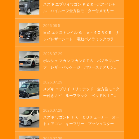
９インチアルミホイール クルーズコントロ
スズキ エブリイワゴン ＰＺターボスペシャ
ール パドルシフト パワーゲート ＵＳＢ
ル ハイルーフ全方位モニター付メモリーナ
ソケット
ビ 全方位モニター付きナビゲーション Ｈ
ＤＭＩ ＵＳＢソケット ステアリングヒー
2026.08.5
ター 両側パワースライド オートステッ
日産 エクストレイル Ｇ ｅ－４ＯＲＣＥ ナ
プ オートステップ クルーズコントロー
ッパレザーシート 電動パノラミックガラス
ル 革巻きステアリング Ｂｌｕｅｔｏｏｔ
ルーフ 純正１２．３インチナビ ＥＴＣ
ｈ
２．０ ルーフレール 純正ナビ プロパイ
2026.07.29
ロット メモリーナビゲーション ＬＥＤヘ
ポルシェ マカン マカンＧＴＳ パノラマルー
ッドランプ オートマチックハイビーム 車
フ レザーパッケージ パワーステアリング
両・店舗情報を印刷 A4 B4
プラス シートヒーター ２１インチＲＳ
Ｓｐｙｄｅｒデザインホイール アダプティ
2026.07.29
ブクルーズコントロール アダプティブエア
スズキ エブリイ Ｊリミテッド 全方位モニタ
サスペンション ＥＴＣ２．０
ー付きナビ ルーフラック ベッドＫＩＴ
グリルガードバー ＥＴＣ ラバーマット
ＬＥＤヘッドランプ ＬＥＤフォグランプ
2026.07.29
オートエアコン 両側パワースライド ＵＳ
スズキ ワゴンＲ ＦＸ ＣＤチューナー オー
Ｂソケット ＨＤＭＩ
トエアコン キーフリー プッシュスター
ト シートヒーター
2026.07.29