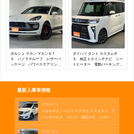
ール オートハイビーム ロー
ル アラウンドビューモニタ
ルサンシェード 革巻きステア
ー シートヒーター ＵＳＢソ
リング オートエアコン キー
ケット クルーズコントロー
フリー
ル 革巻ハンドル ルーフレー
ル ドアミラーヒーター
ポルシェ マカン マカンＧＴ
ダイハツ タント カスタムＲ
Ｓ パノラマルーフ レザーパ
Ｓ 純正１０インチナビ シー
ッケージ パワーステアリング
トヒーター 電動パーキング＆
プラス シートヒーター ２１
オートホールド ＥＴＣ 両側
インチＲＳ Ｓｐｙｄｅｒデザ
パワースライド ナビ連動ドラ
インホイール アダプティブク
レコ ＵＳＢソケット 純正１
ルーズコントロール アダプテ
５インチアルミホイール フロ
最新入庫車情報
ィブエアサスペンション ＥＴ
アマット サイドバイザー
Ｃ２．０
2026.08.5
メルセデス・ベンツ Ｖクラス Ｖ２２０ｄ ア
バンギャルド ロング 純正ナビ レザーシ
ート 両側パワースライド 電動シート ブ
ルメスターサウンド フルセグＴＶ 純正１
2026.08.5